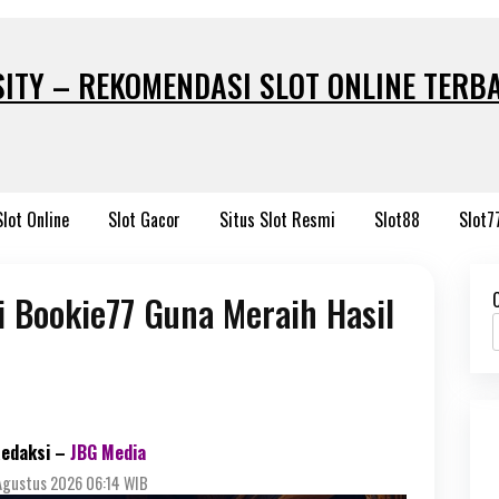
TY – REKOMENDASI SLOT ONLINE TERB
Slot Online
Slot Gacor
Situs Slot Resmi
Slot88
Slot7
 Bookie77 Guna Meraih Hasil
Redaksi –
JBG Media
Agustus 2026 06:14 WIB