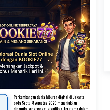
Perkembangan dunia hiburan digital di Jakarta
pada Sabtu, 8 Agustus 2026 menunjukkan
dinamika yang sangat signifikan, terutama dalam