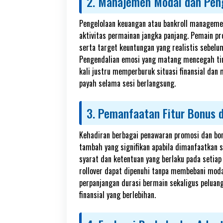
2. Manajemen Modal dan Pen
Pengelolaan keuangan atau bankroll managemen
aktivitas permainan jangka panjang. Pemain pr
serta target keuntungan yang realistis sebelu
Pengendalian emosi yang matang mencegah tind
kali justru memperburuk situasi finansial da
payah selama sesi berlangsung.
3. Pemanfaatan Fitur Bonus 
Kehadiran berbagai penawaran promosi dan bon
tambah yang signifikan apabila dimanfaatkan 
syarat dan ketentuan yang berlaku pada setia
rollover dapat dipenuhi tanpa membebani moda
perpanjangan durasi bermain sekaligus peluang
finansial yang berlebihan.