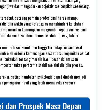
. Tekanan mental saat menghadapi rentetan hasil yang
gan jiwa dan mengaburkan objektivitas berpikir seseorang.
 tersebut, seorang pemain profesional harus mampu
a disiplin waktu yang ketat guna menghindari kelelahan
ukti menurunkan kemampuan mengambil keputusan rasional
 melakukan kesalahan elementer dalam pengelolaan
si memerlukan komitmen tinggi terhadap rencana awal
aruh oleh euforia kemenangan sesaat atau kepanikan akibat
ensi bukanlah tentang meraih hasil besar dalam satu
ertahankan performa stabil melalui disiplin proses.
erukur, setiap hambatan psikologis dapat diubah menjadi
an pencapaian hasil yang lebih memuaskan secara
gi dan Prospek Masa Depan