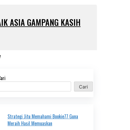
AIK ASIA GAMPANG KASIH
7
Cari
Cari
Strategi Jitu Memahami Bookie77 Guna
Meraih Hasil Memuaskan