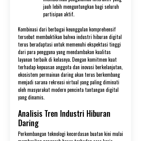
jauh lebih menguntungkan bagi seluruh
partisipan aktif.
Kombinasi dari berbagai keunggulan komprehensif
tersebut membuktikan bahwa industri hiburan digital
terus beradaptasi untuk memenuhi ekspektasi tinggi
dari para pengguna yang mendambakan kualitas
layanan terbaik di kelasnya. Dengan komitmen kuat
terhadap kepuasan anggota dan inovasi berkelanjutan,
ekosistem permainan daring akan terus berkembang
menjadi sarana rekreasi virtual yang paling diminati
oleh masyarakat modern pencinta tantangan digital
yang dinamis.
Analisis Tren Industri Hiburan
Daring
Perkembangan teknologi kecerdasan buatan kini mulai