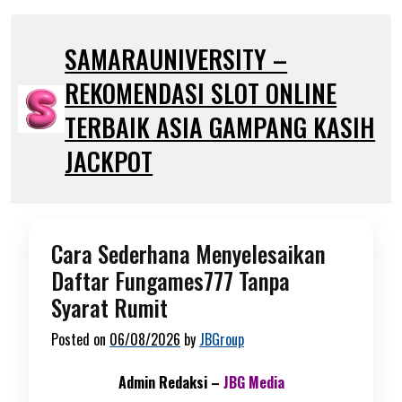
Skip
to
SAMARAUNIVERSITY –
content
REKOMENDASI SLOT ONLINE
TERBAIK ASIA GAMPANG KASIH
JACKPOT
Cara Sederhana Menyelesaikan
Daftar Fungames777 Tanpa
Syarat Rumit
Posted on
06/08/2026
by
JBGroup
Admin Redaksi –
JBG Media