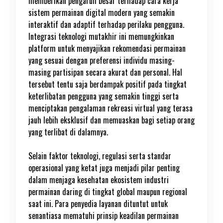
memberikan pengaruh besar terhadap cara kerja
sistem permainan digital modern yang semakin
interaktif dan adaptif terhadap perilaku pengguna.
Integrasi teknologi mutakhir ini memungkinkan
platform untuk menyajikan rekomendasi permainan
yang sesuai dengan preferensi individu masing-
masing partisipan secara akurat dan personal. Hal
tersebut tentu saja berdampak positif pada tingkat
keterlibatan pengguna yang semakin tinggi serta
menciptakan pengalaman rekreasi virtual yang terasa
jauh lebih eksklusif dan memuaskan bagi setiap orang
yang terlibat di dalamnya.
Selain faktor teknologi, regulasi serta standar
operasional yang ketat juga menjadi pilar penting
dalam menjaga kesehatan ekosistem industri
permainan daring di tingkat global maupun regional
saat ini. Para penyedia layanan dituntut untuk
senantiasa mematuhi prinsip keadilan permainan