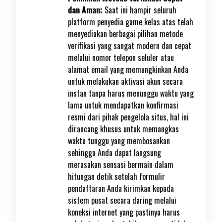
dan Aman:
Saat ini hampir seluruh
platform penyedia game kelas atas telah
menyediakan berbagai pilihan metode
verifikasi yang sangat modern dan cepat
melalui nomor telepon seluler atau
alamat email yang memungkinkan Anda
untuk melakukan aktivasi akun secara
instan tanpa harus menunggu waktu yang
lama untuk mendapatkan konfirmasi
resmi dari pihak pengelola situs, hal ini
dirancang khusus untuk memangkas
waktu tunggu yang membosankan
sehingga Anda dapat langsung
merasakan sensasi bermain dalam
hitungan detik setelah formulir
pendaftaran Anda kirimkan kepada
sistem pusat secara daring melalui
koneksi internet yang pastinya harus