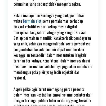
permainan yang sedang tidak menguntungkan.
Selain manajemen keuangan yang baik, pemilihan
waktu
bermain slot
serta pemahaman terhadap
tingkat volatilitas dari setiap mesin digital
merupakan langkah strategis yang sangat krusial.
Setiap permainan memiliki karakteristik pembayaran
yang unik, sehingga mengenali pola serta persentase
pengembalian kepada pemain dapat memberikan
keunggulan tersendiri dalam menentukan langkah
taruhan berikutnya. Konsistensi dalam mengevaluasi
hasil sesi permainan sebelumnya juga akan membantu
membangun pola pikir yang lebih objektif dan
rasional.
Aspek psikologis turut memegang peran penentu
dalam menjaga kestabilan emosi selama berinteraksi
dengan berbagai pilihan hiburan daring yang tersedia