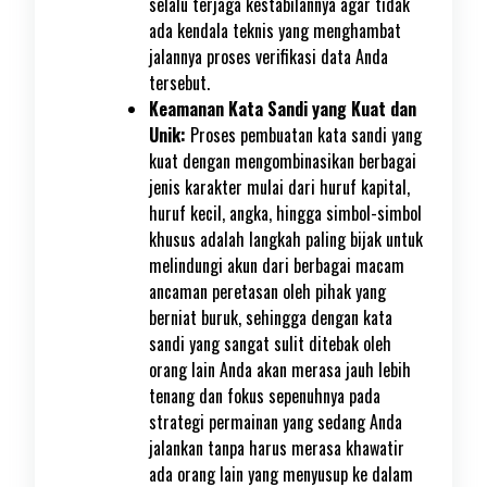
selalu terjaga kestabilannya agar tidak
ada kendala teknis yang menghambat
jalannya proses verifikasi data Anda
tersebut.
Keamanan Kata Sandi yang Kuat dan
Unik:
Proses pembuatan kata sandi yang
kuat dengan mengombinasikan berbagai
jenis karakter mulai dari huruf kapital,
huruf kecil, angka, hingga simbol-simbol
khusus adalah langkah paling bijak untuk
melindungi akun dari berbagai macam
ancaman peretasan oleh pihak yang
berniat buruk, sehingga dengan kata
sandi yang sangat sulit ditebak oleh
orang lain Anda akan merasa jauh lebih
tenang dan fokus sepenuhnya pada
strategi permainan yang sedang Anda
jalankan tanpa harus merasa khawatir
ada orang lain yang menyusup ke dalam