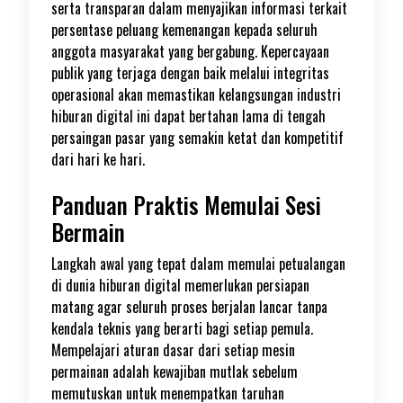
serta transparan dalam menyajikan informasi terkait
persentase peluang kemenangan kepada seluruh
anggota masyarakat yang bergabung. Kepercayaan
publik yang terjaga dengan baik melalui integritas
operasional akan memastikan kelangsungan industri
hiburan digital ini dapat bertahan lama di tengah
persaingan pasar yang semakin ketat dan kompetitif
dari hari ke hari.
Panduan Praktis Memulai Sesi
Bermain
Langkah awal yang tepat dalam memulai petualangan
di dunia hiburan digital memerlukan persiapan
matang agar seluruh proses berjalan lancar tanpa
kendala teknis yang berarti bagi setiap pemula.
Mempelajari aturan dasar dari setiap mesin
permainan adalah kewajiban mutlak sebelum
memutuskan untuk menempatkan taruhan