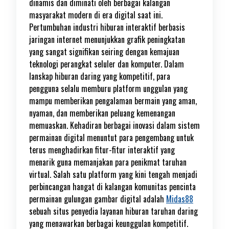
dinamis dan diminati oleh berbagai kalangan
masyarakat modern di era digital saat ini.
Pertumbuhan industri hiburan interaktif berbasis
jaringan internet menunjukkan grafik peningkatan
yang sangat signifikan seiring dengan kemajuan
teknologi perangkat seluler dan komputer. Dalam
lanskap hiburan daring yang kompetitif, para
pengguna selalu memburu platform unggulan yang
mampu memberikan pengalaman bermain yang aman,
nyaman, dan memberikan peluang kemenangan
memuaskan. Kehadiran berbagai inovasi dalam sistem
permainan digital menuntut para pengembang untuk
terus menghadirkan fitur-fitur interaktif yang
menarik guna memanjakan para penikmat taruhan
virtual. Salah satu platform yang kini tengah menjadi
perbincangan hangat di kalangan komunitas pencinta
permainan gulungan gambar digital adalah
Midas88
sebuah situs penyedia layanan hiburan taruhan daring
yang menawarkan berbagai keunggulan kompetitif.