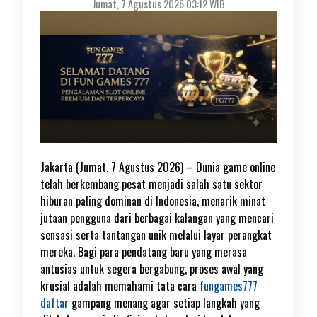
Jumat, 7 Agustus 2026 03:12 WIB
Jakarta (Jumat, 7 Agustus 2026) – Dunia game online
telah berkembang pesat menjadi salah satu sektor
hiburan paling dominan di Indonesia, menarik minat
jutaan pengguna dari berbagai kalangan yang mencari
sensasi serta tantangan unik melalui layar perangkat
mereka. Bagi para pendatang baru yang merasa
antusias untuk segera bergabung, proses awal yang
krusial adalah memahami tata cara
fungames777
daftar
gampang menang agar setiap langkah yang