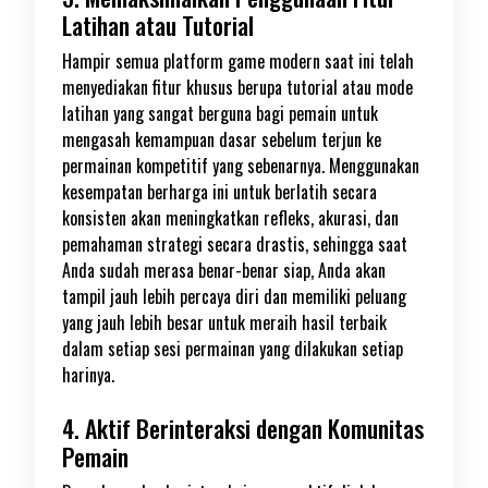
Latihan atau Tutorial
Hampir semua platform game modern saat ini telah
menyediakan fitur khusus berupa tutorial atau mode
latihan yang sangat berguna bagi pemain untuk
mengasah kemampuan dasar sebelum terjun ke
permainan kompetitif yang sebenarnya. Menggunakan
kesempatan berharga ini untuk berlatih secara
konsisten akan meningkatkan refleks, akurasi, dan
pemahaman strategi secara drastis, sehingga saat
Anda sudah merasa benar-benar siap, Anda akan
tampil jauh lebih percaya diri dan memiliki peluang
yang jauh lebih besar untuk meraih hasil terbaik
dalam setiap sesi permainan yang dilakukan setiap
harinya.
4. Aktif Berinteraksi dengan Komunitas
Pemain