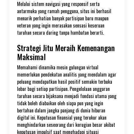
Melalui sistem navigasi yang responsif serta
antarmuka yang ramah pengguna, situs ini berhasil
menarik perhatian banyak partisipan baru maupun
veteran yang ingin merasakan sensasi keseruan
taruhan secara daring tanpa hambatan berarti.
Strategi Jitu Meraih Kemenangan
Maksimal
Memahami dinamika mesin gulungan virtual
memerlukan pendekatan analitis yang mendalam agar
peluang mendapatkan hasil positif semakin terbuka
lebar bagi setiap partisipan. Pengelolaan anggaran
taruhan secara bijaksana menjadi fondasi utama yang
tidak boleh diabaikan oleh siapa pun yang ingin
bertahan dalam jangka panjang di dunia hiburan
digital ini. Keputusan finansial yang terukur akan
menghindarkan seseorang dari kerugian besar akibat
keputusan impulsif saat menghadapi situasi